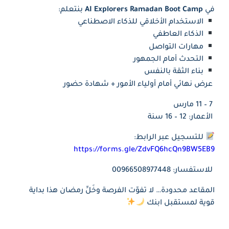
في
AI Explorers Ramadan Boot Camp
بنتعلم:
الاستخدام الأخلاقي للذكاء الاصطناعي
الذكاء العاطفي
مهارات التواصل
التحدث أمام الجمهور
بناء الثقة بالنفس
عرض نهائي أمام أولياء الأمور + شهادة حضور
7 – 11 مارس
الأعمار: 12 – 16 سنة
للتسجيل عبر الرابط:
https://forms.gle/ZdvFQ6hcQn9BW5EB9
للاستفسار: 00966508977448
المقاعد محدودة… لا تفوّت الفرصة وخَلِّ رمضان هذا بداية
قوية لمستقبل ابنك