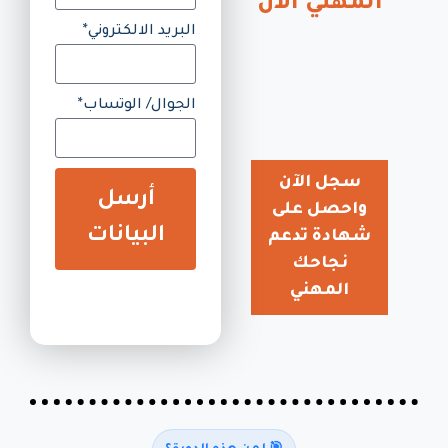
المهني الآن
البريد الالكتروني*
الجوال/ الوتساب*
سجل الآن
أرسل
واحصل على
البيانات
شهادة تدعم
نجاحك
المهني