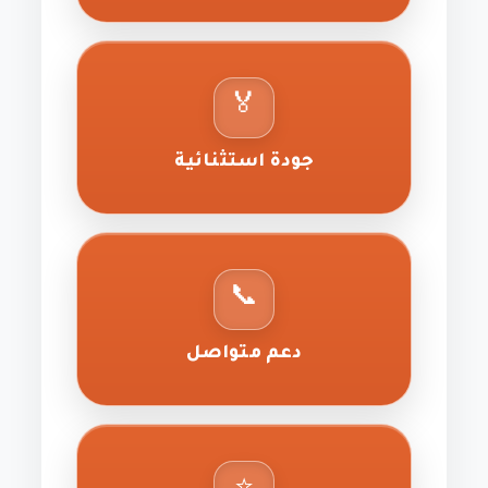
🏅
جودة استثنائية
📞
دعم متواصل