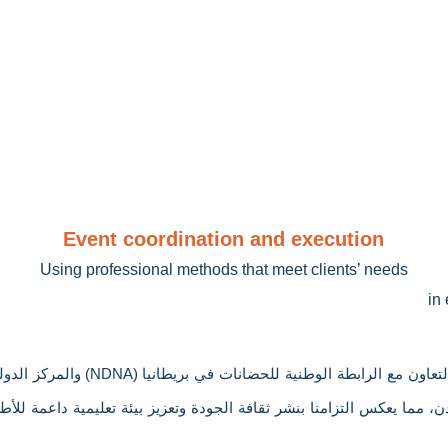
Event coordination and execution
Using professional methods that meet clients’ needs
in
الدو
والمركز
(NDNA)
بريطانيا
في
للحضانات
الوطنية
الرابطة
مع
لتعاون
ردن
مما
يعكس
التزامنا
بنشر
ثقافة
الجودة
وتعزيز
بيئة
تعليمية
داعمة
للأط