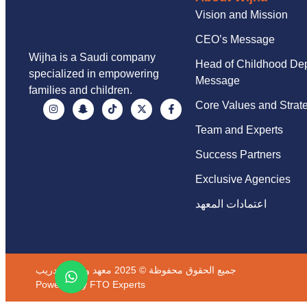
Vision and Mission
CEO’s Message
Wijha is a Saudi company
Head of Childhood De
specialized in empowering
Message
families and children.
Core Values and Strat
Team and Experts
Success Partners
Exclusive Agencies
اعتمادات المعهد
جميع الحقوق محفوظة © 2025 معهد وجهة للتدريب
Powered by
FTO Experts