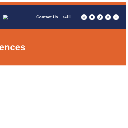
Contact Us
اللغة
rences
onferences