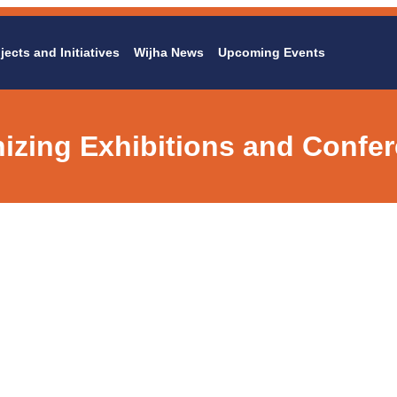
jects and Initiatives
Wijha News
Upcoming Events
izing Exhibitions and Confe
g Exhibitions and C