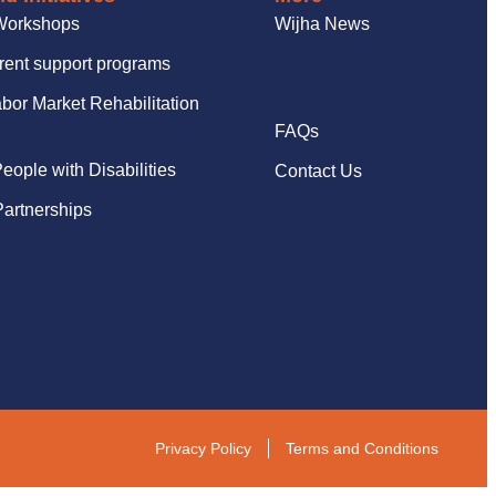
Workshops
Wijha News
rent support programs
bor Market Rehabilitation
FAQs
People with Disabilities
Contact Us
artnerships
Privacy Policy
Terms and Conditions